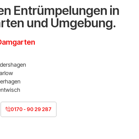
n Entrümpelungen in
arten und Umgebung.
-Damgarten
üdershagen
arlow
ierhagen
entwisch
0170 - 90 29 287