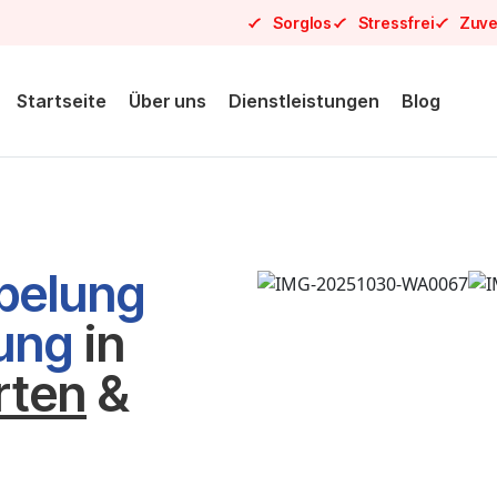
Sorglos
Stressfrei
Zuve
Startseite
Über uns
Dienstleistungen
Blog
pelung
sung
in
rten
&