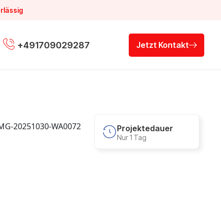
rlässig
+491709029287
Jetzt Kontakt
Projektedauer
Nur 1 Tag