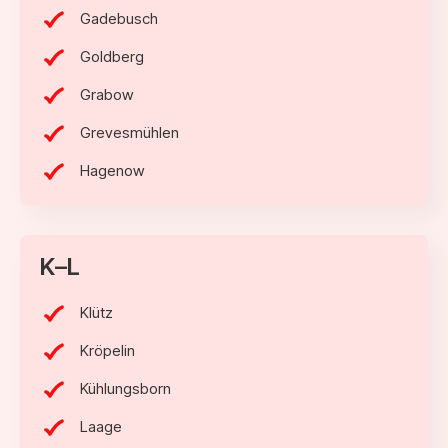
Gadebusch
Goldberg
Grabow
Grevesmühlen
Hagenow
K–L
Klütz
Kröpelin
Kühlungsborn
Laage