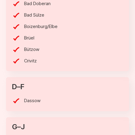
Bad Doberan
Bad Sülze
Boizenburg/Elbe
Brüel
Bützow
Crivitz
D–F
Dassow
G–J