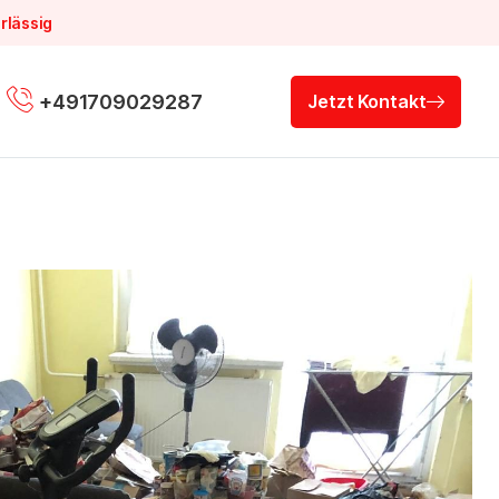
rlässig
+491709029287
Jetzt Kontakt