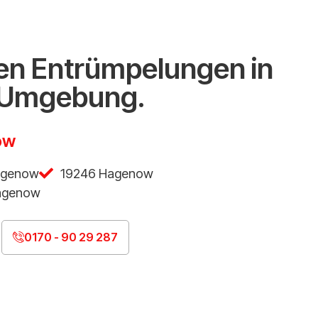
n Entrümpelungen in
 Umgebung.
ow
agenow
19246 Hagenow
agenow
0170 - 90 29 287