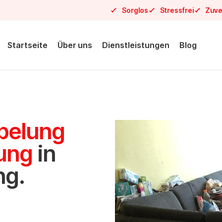
Sorglos
Stressfrei
Zuve
Startseite
Über uns
Dienstleistungen
Blog
pelung
sung
in
g.