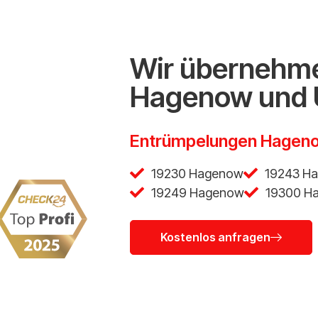
Wir übernehme
Hagenow und
Entrümpelungen Hagen
19230 Hagenow
19243 H
19249 Hagenow
19300 H
Kostenlos anfragen