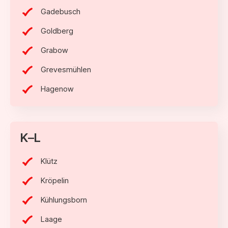
Gadebusch
Goldberg
Grabow
Grevesmühlen
Hagenow
K–L
Klütz
Kröpelin
Kühlungsborn
Laage