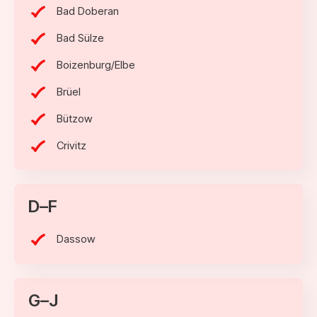
Bad Doberan
Bad Sülze
Boizenburg/Elbe
Brüel
Bützow
Crivitz
D–F
Dassow
G–J