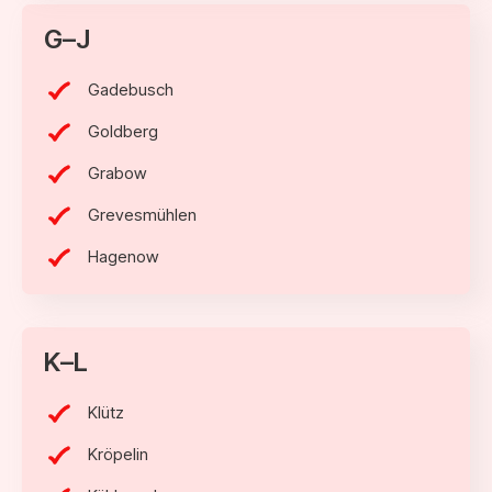
G–J
Gadebusch
Goldberg
Grabow
Grevesmühlen
Hagenow
K–L
Klütz
Kröpelin