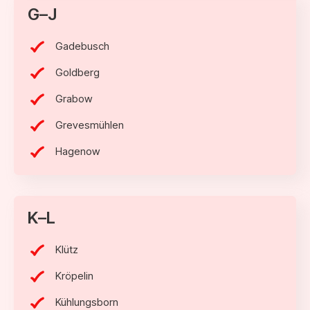
G–J
Gadebusch
Goldberg
Grabow
Grevesmühlen
Hagenow
K–L
Klütz
Kröpelin
Kühlungsborn