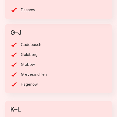
Dassow
G–J
Gadebusch
Goldberg
Grabow
Grevesmühlen
Hagenow
K–L