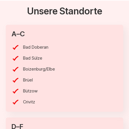
Unsere Standorte
A–C
Bad Doberan
Bad Sülze
Boizenburg/Elbe
Brüel
Bützow
Crivitz
D–F