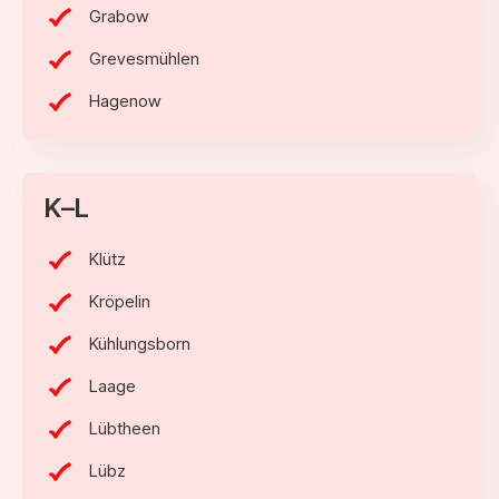
Grabow
Grevesmühlen
Hagenow
K–L
Klütz
Kröpelin
Kühlungsborn
Laage
Lübtheen
Lübz