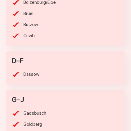
Boizenburg/Elbe
Brüel
Bützow
Crivitz
D–F
Dassow
G–J
Gadebusch
Goldberg