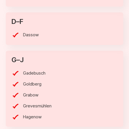
D–F
Dassow
G–J
Gadebusch
Goldberg
Grabow
Grevesmühlen
Hagenow