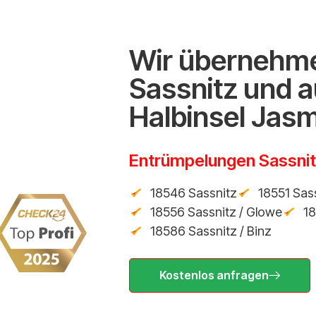
Wir übernehme
Sassnitz und 
Halbinsel Jas
Entrümpelungen Sassni
18546 Sassnitz
18551 Sas
18556 Sassnitz / Glowe
18
18586 Sassnitz / Binz
Kostenlos anfragen