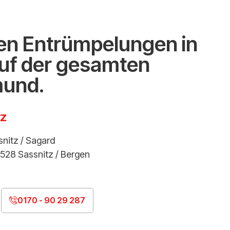
n Entrümpelungen in
auf der gesamten
mund.
tz
snitz / Sagard
528 Sassnitz / Bergen
0170 - 90 29 287