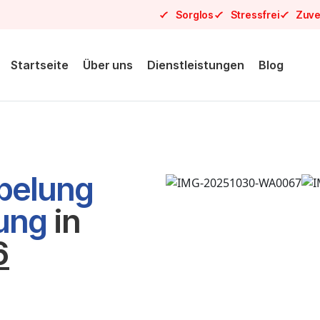
Sorglos
Stressfrei
Zuve
Startseite
Über uns
Dienstleistungen
Blog
pelung
sung
in
6