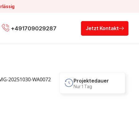
rlässig
+491709029287
Jetzt Kontakt
Projektedauer
Nur 1 Tag