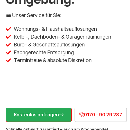
💼 Unser Service für Sie:
Wohnungs- & Haushaltsauflösungen
Keller-, Dachboden- & Garagenräumungen
Büro- & Geschäftsauflösungen
Fachgerechte Entsorgung
Termintreue & absolute Diskretion
Kostenlos anfragen
0170 - 90 29 287
Schnelle Antwort garantiert – auch am Wochenende!