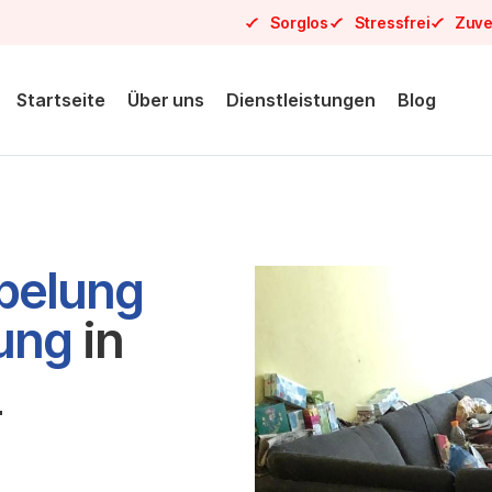
Sorglos
Stressfrei
Zuve
Startseite
Über uns
Dienstleistungen
Blog
pelung
sung
in
1