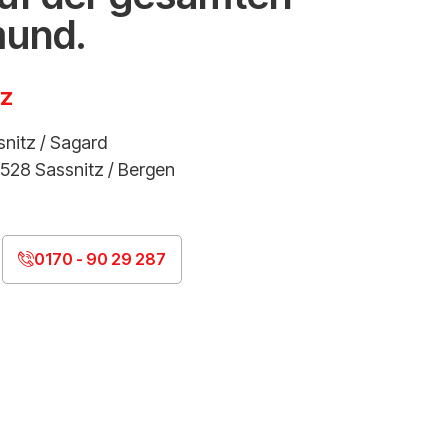
mund.
tz
snitz / Sagard
528 Sassnitz / Bergen
0170 - 90 29 287