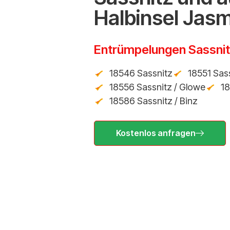
Halbinsel Jas
Entrümpelungen Sassni
18546 Sassnitz
18551 Sas
18556 Sassnitz / Glowe
18
18586 Sassnitz / Binz
Kostenlos anfragen