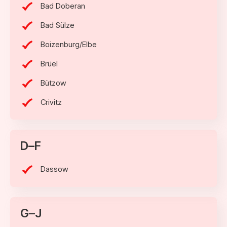
Bad Doberan
Bad Sülze
Boizenburg/Elbe
Brüel
Bützow
Crivitz
D–F
Dassow
G–J