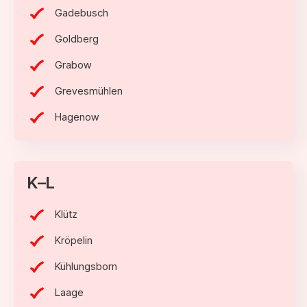
Gadebusch
Goldberg
Grabow
Grevesmühlen
Hagenow
K–L
Klütz
Kröpelin
Kühlungsborn
Laage