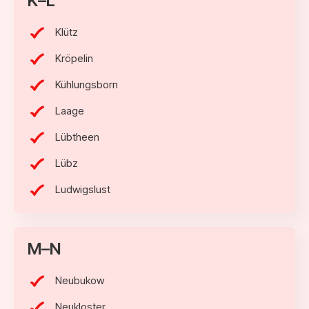
K–L
Klütz
Kröpelin
Kühlungsborn
Laage
Lübtheen
Lübz
Ludwigslust
M–N
Neubukow
Neukloster