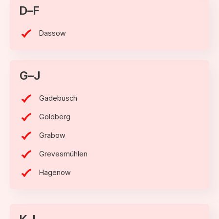
D–F
Dassow
G–J
Gadebusch
Goldberg
Grabow
Grevesmühlen
Hagenow