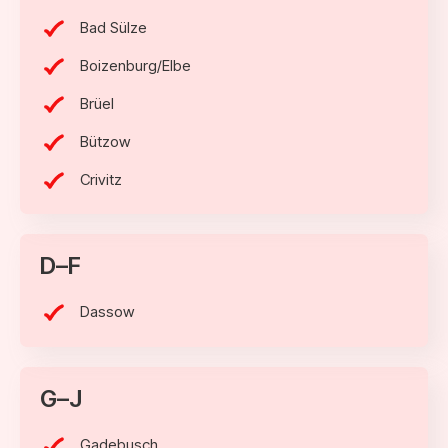
Bad Sülze
Boizenburg/Elbe
Brüel
Bützow
Crivitz
D–F
Dassow
G–J
Gadebusch