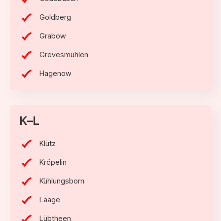
Goldberg
Grabow
Grevesmühlen
Hagenow
K–L
Klütz
Kröpelin
Kühlungsborn
Laage
Lübtheen