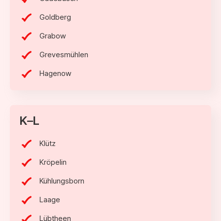
Goldberg
Grabow
Grevesmühlen
Hagenow
K–L
Klütz
Kröpelin
Kühlungsborn
Laage
Lübtheen