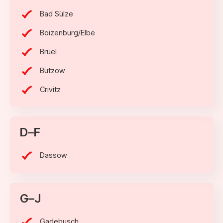
Bad Sülze
Boizenburg/Elbe
Brüel
Bützow
Crivitz
D–F
Dassow
G–J
Gadebusch