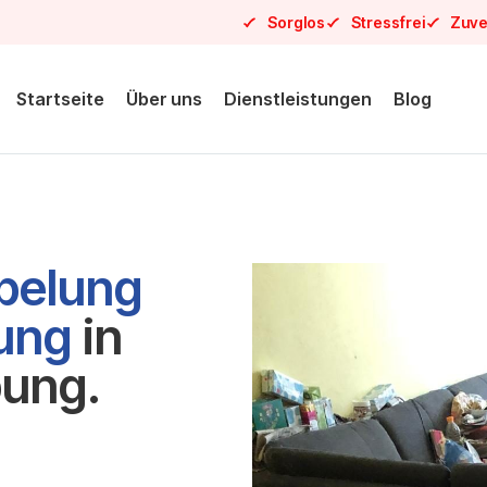
Sorglos
Stressfrei
Zuve
Startseite
Über uns
Dienstleistungen
Blog
pelung
sung
in
ung.