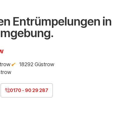
n Entrümpelungen in
Umgebung.
w
trow
18292 Güstrow
strow
0170 - 90 29 287