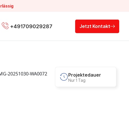
rlässig
+491709029287
Jetzt Kontakt
Projektedauer
Nur 1 Tag