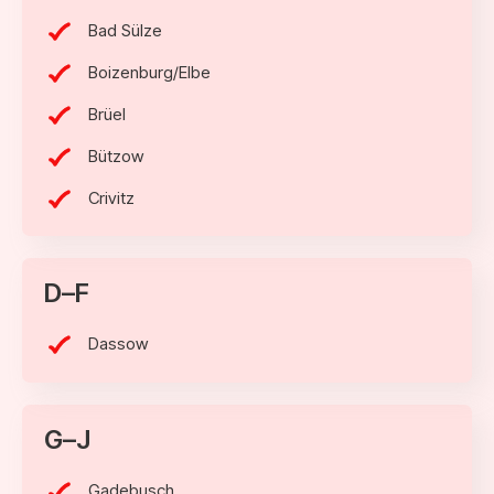
Bad Sülze
Boizenburg/Elbe
Brüel
Bützow
Crivitz
D–F
Dassow
G–J
Gadebusch