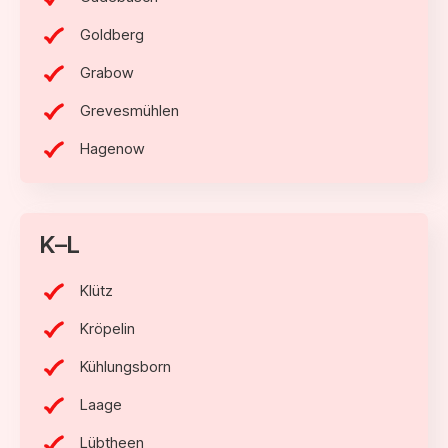
Goldberg
Grabow
Grevesmühlen
Hagenow
K–L
Klütz
Kröpelin
Kühlungsborn
Laage
Lübtheen