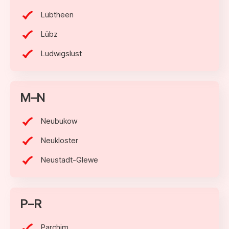
Lübtheen
Lübz
Ludwigslust
M–N
Neubukow
Neukloster
Neustadt-Glewe
P–R
Parchim