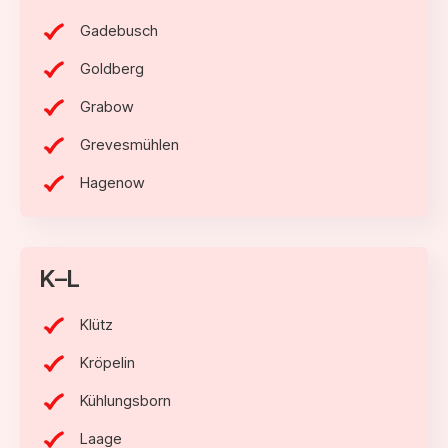
Gadebusch
Goldberg
Grabow
Grevesmühlen
Hagenow
K–L
Klütz
Kröpelin
Kühlungsborn
Laage