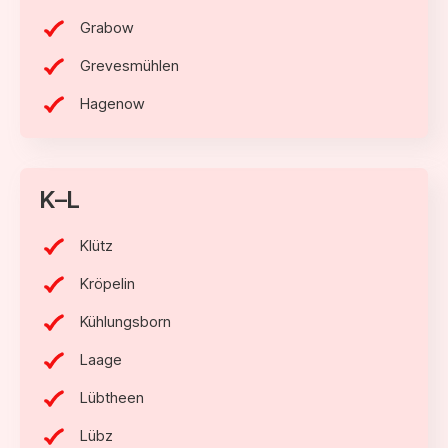
Grabow
Grevesmühlen
Hagenow
K–L
Klütz
Kröpelin
Kühlungsborn
Laage
Lübtheen
Lübz