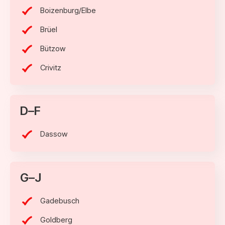
Boizenburg/Elbe
Brüel
Bützow
Crivitz
D–F
Dassow
G–J
Gadebusch
Goldberg