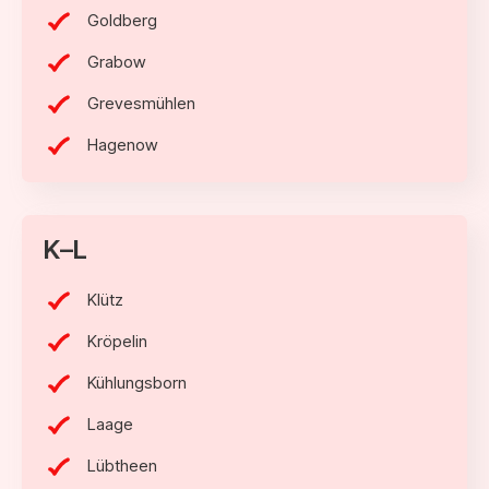
Goldberg
Grabow
Grevesmühlen
Hagenow
K–L
Klütz
Kröpelin
Kühlungsborn
Laage
Lübtheen