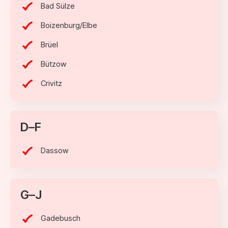
Bad Sülze
Boizenburg/Elbe
Brüel
Bützow
Crivitz
D–F
Dassow
G–J
Gadebusch