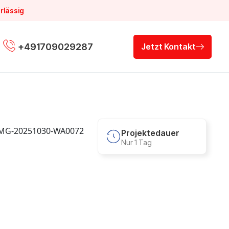
rlässig
+491709029287
Jetzt Kontakt
Projektedauer
Nur 1 Tag