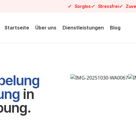
Sorglos
Stressfrei
Zuve
Startseite
Über uns
Dienstleistungen
Blog
pelung
sung
in
ung.