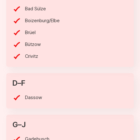
Bad Sülze
Boizenburg/Elbe
Brüel
Bützow
Crivitz
D–F
Dassow
G–J
Gadebusch