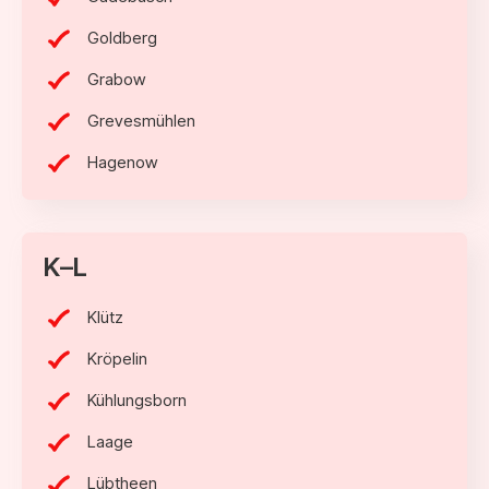
Goldberg
Grabow
Grevesmühlen
Hagenow
K–L
Klütz
Kröpelin
Kühlungsborn
Laage
Lübtheen